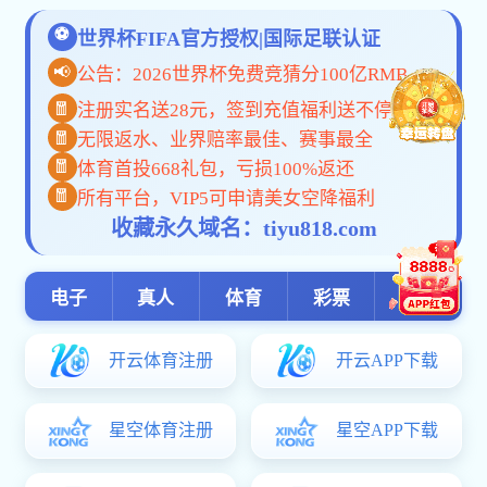
●
聚焦调研实效 凝聚发展共识——up对战平台
●
up对战平台官网召开三季度高质量党建工作会
●
up对战平台官网ob体育app官网下载,乐彩网
●
up对战平台官网党委赴紫云结对帮扶村开展联
●
民品质量党支部、六分厂党支部活动纪实
<
1
2
3
4
...
20
>
up对战平台官网纪委监
在线服
联系我们
督方式
务
地址：中国