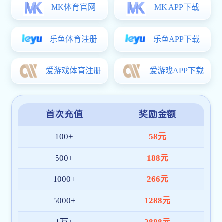
贵万江汽车零部件京东官方旗舰店
up对战平台官网简介
斗球
航空工业
工业集团
航空机载