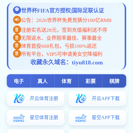
up对战平台官网新闻
【身
造部赵
【6
庆祝
同心奋进
up
股份